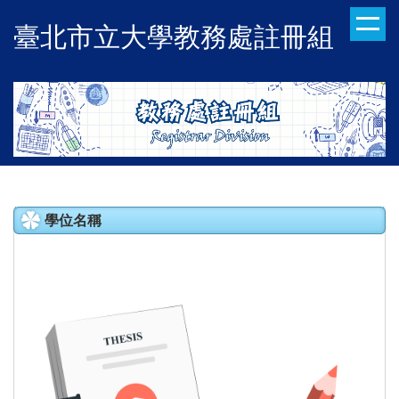
跳
臺北市立大學教務處註冊組
到
主
要
內
容
區
學位名稱