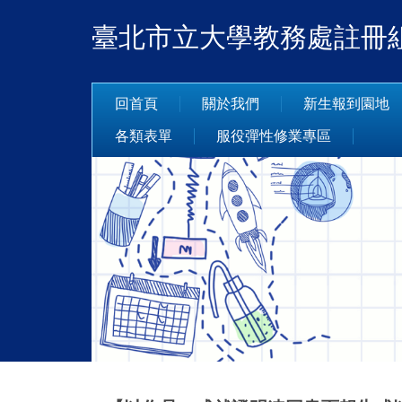
跳
臺北市立大學教務處註冊
到
主
要
內
回首頁
關於我們
新生報到園地
容
各類表單
服役彈性修業專區
區