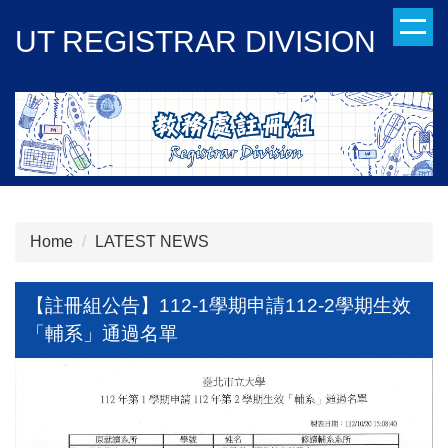
Jump
UT REGISTRAR DIVISION
to
the
main
content
block
Home
LATEST NEWS
【註冊組公告】112-1學期申請112-2學期生效
「輔系」通過名單