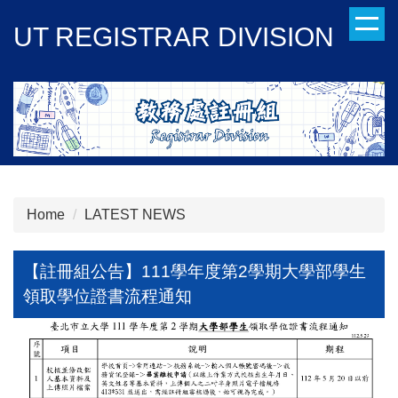
Jump
UT REGISTRAR DIVISION
to
the
main
content
block
Home
LATEST NEWS
【註冊組公告】111學年度第2學期大學部學生
領取學位證書流程通知