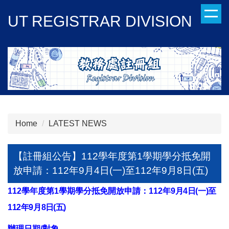
Jump
UT REGISTRAR DIVISION
to
the
main
content
block
Home
LATEST NEWS
【註冊組公告】112學年度第1學期學分抵免開
放申請：112年9月4日(一)至112年9月8日(五)
112
學年度第1學期學分抵免開放申請：112年
9
月4日(一)至
112年9月8
日(五)
辦理日期/對象