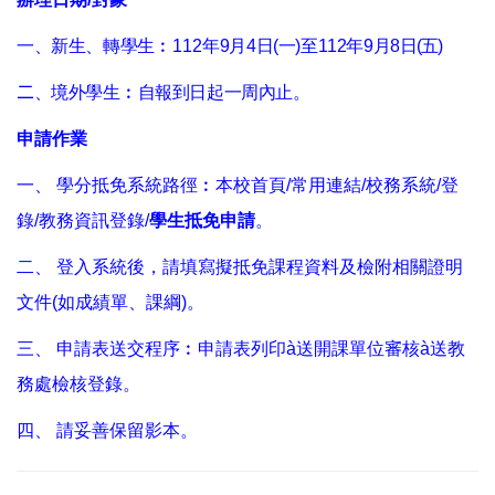
一、新生、轉學生
︰112年
9
月4日(一)至112年9月8
日(五)
二
、境外學生
︰
自報到日起一周內止
。
申請作業
一、 學分抵免系統路徑︰本校首頁/常用連結/校務系統/登
錄/教務資訊登錄/
學生抵免申請
。
二、 登入系統後，請填寫擬抵免課程資料及檢附相關證明
文件(如成績單、課綱)。
三、 申請表送交程序︰申請表列印à送開課單位審核à送教
務處檢核登錄。
四、 請妥善保留影本。