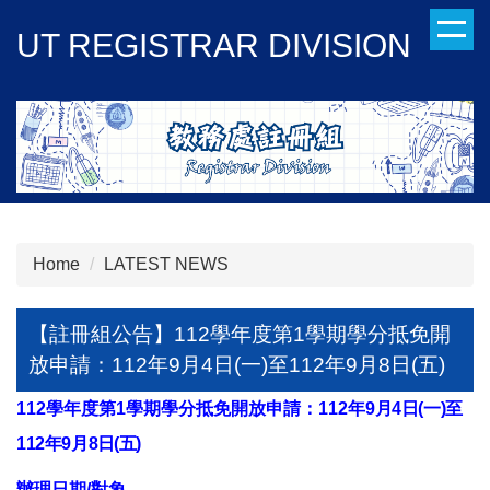
Jump
UT REGISTRAR DIVISION
to
the
main
content
block
Home
LATEST NEWS
【註冊組公告】112學年度第1學期學分抵免開
放申請：112年9月4日(一)至112年9月8日(五)
112
學年度第1學期學分抵免開放申請：112年
9
月4日(一)至
112年9月8
日(五)
辦理日期/對象