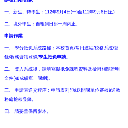
一、新生、轉學生
︰112年
9
月4日(一)至112年9月8
日(五)
二
、境外學生
︰
自報到日起一周內止
。
申請作業
一、 學分抵免系統路徑︰本校首頁/常用連結/校務系統/登
錄/教務資訊登錄/
學生抵免申請
。
二、 登入系統後，請填寫擬抵免課程資料及檢附相關證明
文件(如成績單、課綱)。
三、 申請表送交程序︰申請表列印à送開課單位審核à送教
務處檢核登錄。
四、 請妥善保留影本。